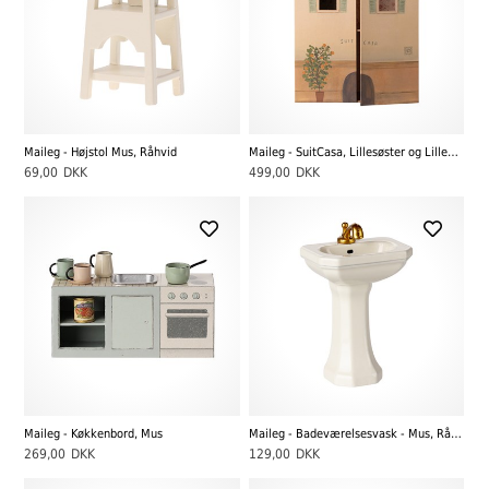
Maileg - Højstol Mus, Råhvid
Maileg - SuitCasa, Lillesøster og Lillebror Mus
69,00
DKK
499,00
DKK
Maileg - Køkkenbord, Mus
Maileg - Badeværelsesvask - Mus, Råhvid
269,00
DKK
129,00
DKK