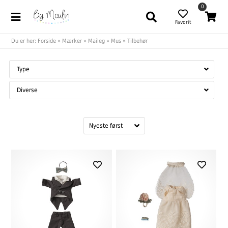
0
Favorit
Du er her:
Forside
»
Mærker
»
Maileg
»
Mus
»
Tilbehør
Type
Diverse