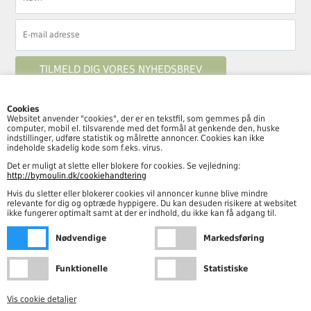
Cookies
Websitet anvender "cookies", der er en tekstfil, som gemmes på din
computer, mobil el. tilsvarende med det formål at genkende den, huske
Følg By Moulin her
indstillinger, udføre statistik og målrette annoncer. Cookies kan ikke
indeholde skadelig kode som f.eks. virus.
Det er muligt at slette eller blokere for cookies. Se vejledning:
http://bymoulin.dk/cookiehandtering
Hvis du sletter eller blokerer cookies vil annoncer kunne blive mindre
Åbningstider
relevante for dig og optræde hyppigere. Du kan desuden risikere at websitet
ikke fungerer optimalt samt at der er indhold, du ikke kan få adgang til.
Mandag – fredag kl. 10.00-18.00
Nødvendige
Markedsføring
Lørdag kl. 10.00-15.00
Funktionelle
Statistiske
Vis cookie detaljer