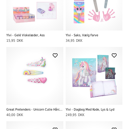
Ylvi - Gelé Viskelæder, Ass
Ylvi - Saks, Vælg Farve
15,95
DKK
34,95
DKK
Great Pretenders - Unicorn Cutie Hårclips
Ylvi - Dagbog Med Kode, Lys & Lyd
40,00
DKK
249,95
DKK