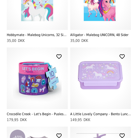
Hobbymate - Malebog Unicorns, 32 Sider
Alligator - Malebog UNICORN, 48 Sider
35,00
DKK
35,00
DKK
Crocodile Creek - Let's Begin - Puslespil 10 x 2 Brikker, Unicorn
A Little Lovely Company - Bento Lunch Box / Madkasse, Unicorn Dreams
179,95
DKK
149,95
DKK
-40%