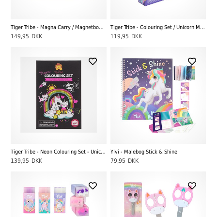
Tiger Tribe - Magna Carry / Magnetbog - Unicorn Kingdom
Tiger Tribe - Colouring Set / Unicorn Magic
149,95
DKK
119,95
DKK
Tiger Tribe - Neon Colouring Set - Unicorns & Friends
Ylvi - Malebog Stick & Shine
139,95
DKK
79,95
DKK