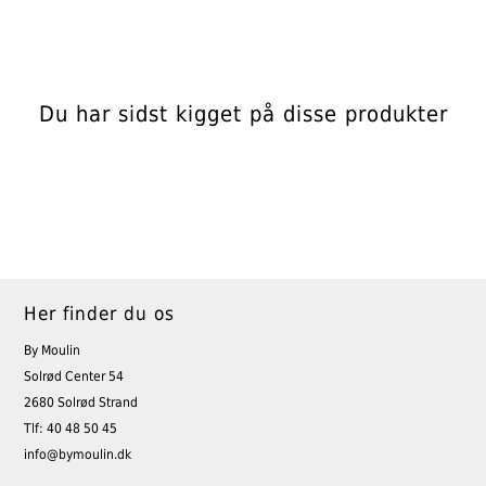
Du har sidst kigget på disse produkter
Her finder du os
By Moulin
Solrød Center 54
2680 Solrød Strand
Tlf: 40 48 50 45
info@bymoulin.dk