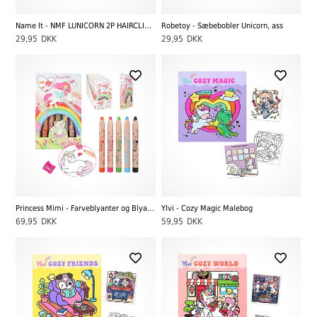
Name It - NMF LUNICORN 2P HAIRCLIP, Unicorn
Robetoy - Sæbebobler Unicorn, ass
29,95
DKK
29,95
DKK
Princess Mimi - Farveblyanter og Blyantspidser
Ylvi - Cozy Magic Malebog
69,95
DKK
59,95
DKK