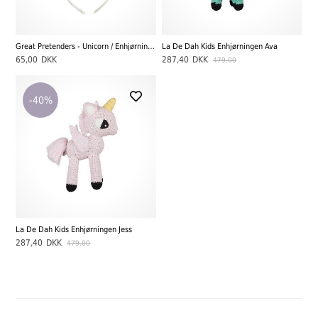
Great Pretenders - Unicorn / Enhjørning Hårbøjle
La De Dah Kids Enhjørningen Ava
65,00
DKK
287,40
DKK
479,00
-40%
La De Dah Kids Enhjørningen Jess
287,40
DKK
479,00