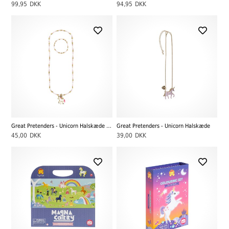
99,95
DKK
94,95
DKK
Great Pretenders - Unicorn Halskæde Og Armbånd
Great Pretenders - Unicorn Halskæde
45,00
DKK
39,00
DKK