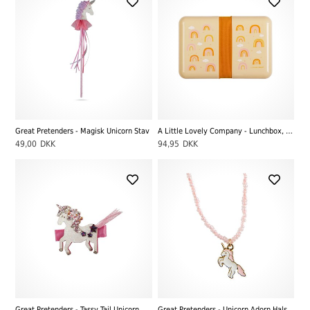
Great Pretenders - Magisk Unicorn Stav
A Little Lovely Company - Lunchbox, Rainbows
49,00
DKK
94,95
DKK
Great Pretenders - Tassy Tail Unicorn Hårclips
Great Pretenders - Unicorn Adorn Halskæde