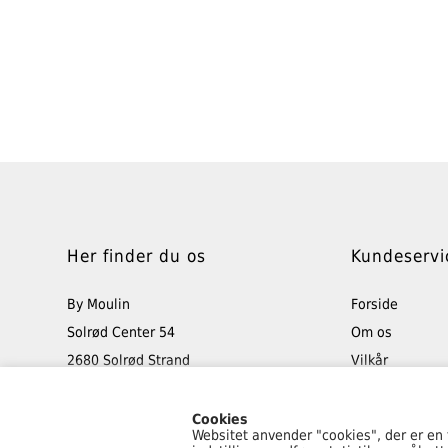
Her finder du os
Kundeservi
By Moulin
Forside
Solrød Center 54
Om os
2680 Solrød Strand
Vilkår
Tlf: 40 48 50 45
Retur
info@bymoulin.dk
Min konto
Cookies
Websitet anvender "cookies", der er en
Kontakt os