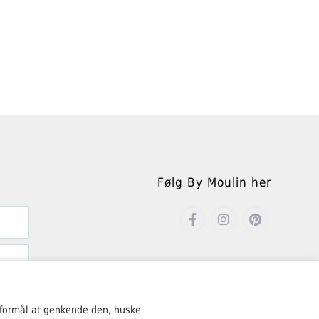
Følg By Moulin her
Åbningstider
Mandag – fredag kl. 10.00-18.00
 formål at genkende den, huske