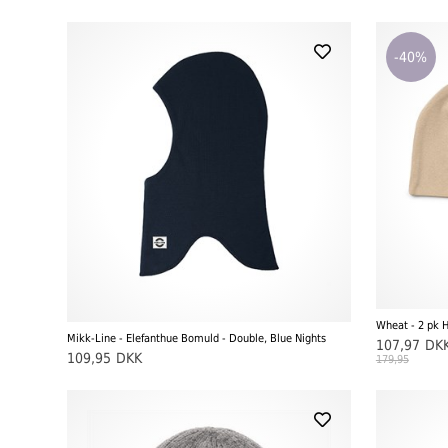
-40%
Wheat - 2 pk H
Mikk-Line - Elefanthue Bomuld - Double, Blue Nights
107,97
DK
109,95
DKK
179,95