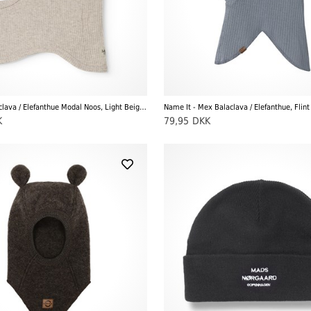
MarMar - Balaclava / Elefanthue Modal Noos, Light Beige Melange
Name It - Mex Balaclava / Elefanthue, Flint
K
79,95
DKK