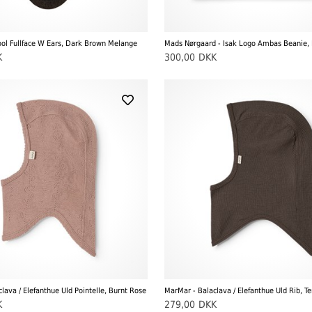
ool Fullface W Ears, Dark Brown Melange
Mads Nørgaard - Isak Logo Ambas Beanie, 
K
300,00
DKK
lava / Elefanthue Uld Pointelle, Burnt Rose
MarMar - Balaclava / Elefanthue Uld Rib, Te
K
279,00
DKK