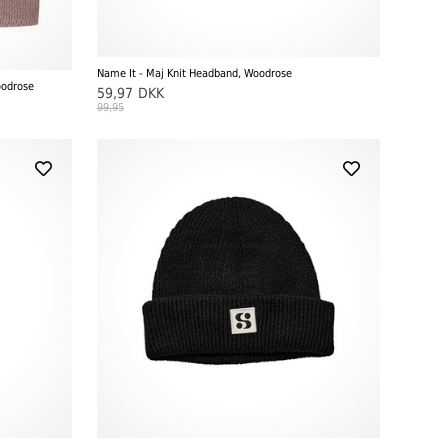
Name It - Maj Knit Headband, Woodrose
oodrose
59,97
DKK
99,95