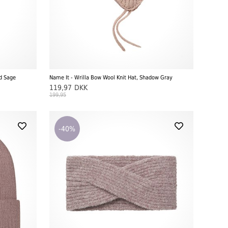
ed Sage
Name It - Wrilla Bow Wool Knit Hat, Shadow Gray
119,97
DKK
199,95
-40%