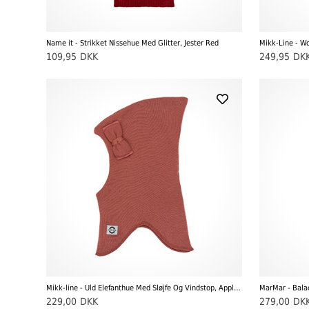
Name it - Strikket Nissehue Med Glitter, Jester Red
Mikk-Line - W
109,95
DKK
249,95
DK
Mikk-line - Uld Elefanthue Med Sløjfe Og Vindstop, Apple Butter
MarMar - Balac
229,00
DKK
279,00
DK