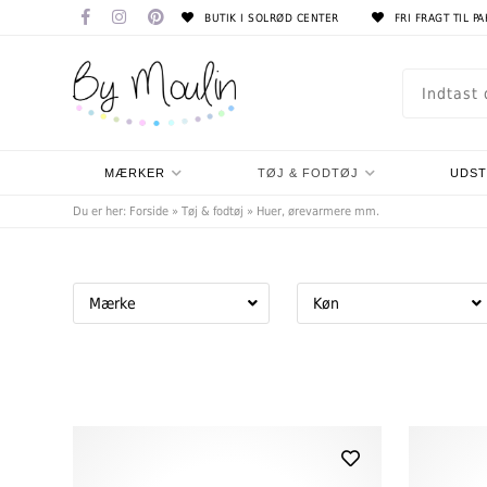
BUTIK I SOLRØD CENTER
FRI FRAGT TIL P
MÆRKER
TØJ & FODTØJ
UDS
Du er her:
Forside
»
Tøj & fodtøj
»
Huer, ørevarmere mm.
Mærke
Køn