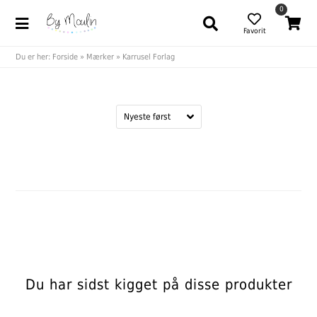
0
Favorit
Du er her:
Forside
»
Mærker
»
Karrusel Forlag
Du har sidst kigget på disse produkter