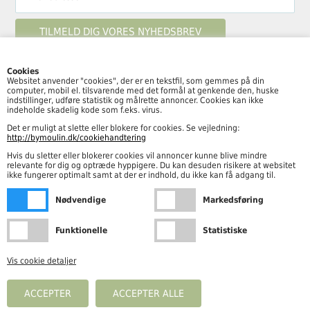
Cookies
Websitet anvender "cookies", der er en tekstfil, som gemmes på din
computer, mobil el. tilsvarende med det formål at genkende den, huske
Følg By Moulin her
indstillinger, udføre statistik og målrette annoncer. Cookies kan ikke
indeholde skadelig kode som f.eks. virus.
Det er muligt at slette eller blokere for cookies. Se vejledning:
http://bymoulin.dk/cookiehandtering
Hvis du sletter eller blokerer cookies vil annoncer kunne blive mindre
Åbningstider
relevante for dig og optræde hyppigere. Du kan desuden risikere at websitet
ikke fungerer optimalt samt at der er indhold, du ikke kan få adgang til.
Mandag – fredag kl. 10.00-18.00
Nødvendige
Markedsføring
Lørdag kl. 10.00-15.00
Funktionelle
Statistiske
Vis cookie detaljer