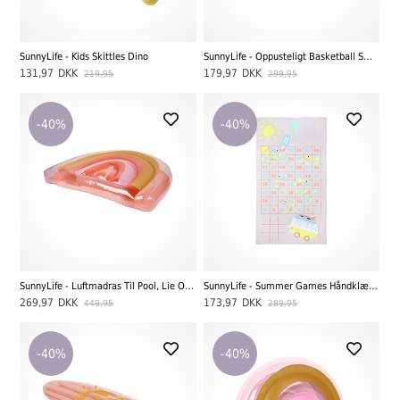
SunnyLife - Kids Skittles Dino
SunnyLife - Oppusteligt Basketball Sæt Tropical, Neon Lime
131,97
DKK
179,97
DKK
219,95
299,95
-40%
-40%
SunnyLife - Luftmadras Til Pool, Lie On The Rainbow, Peachy Pink
SunnyLife - Summer Games Håndklæde, Surfing Dino
269,97
DKK
173,97
DKK
449,95
289,95
-40%
-40%