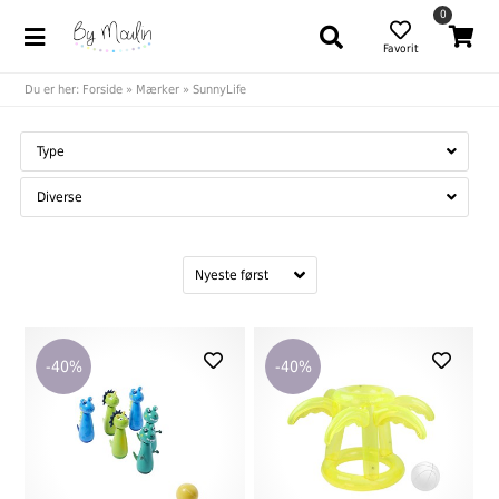
0
Favorit
Du er her:
Forside
»
Mærker
»
SunnyLife
Type
Diverse
-40%
-40%