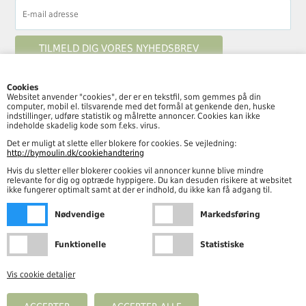
Cookies
Websitet anvender "cookies", der er en tekstfil, som gemmes på din
computer, mobil el. tilsvarende med det formål at genkende den, huske
Følg By Moulin her
indstillinger, udføre statistik og målrette annoncer. Cookies kan ikke
indeholde skadelig kode som f.eks. virus.
Det er muligt at slette eller blokere for cookies. Se vejledning:
http://bymoulin.dk/cookiehandtering
Hvis du sletter eller blokerer cookies vil annoncer kunne blive mindre
Åbningstider
relevante for dig og optræde hyppigere. Du kan desuden risikere at websitet
ikke fungerer optimalt samt at der er indhold, du ikke kan få adgang til.
Mandag – fredag kl. 10.00-18.00
Nødvendige
Markedsføring
Lørdag kl. 10.00-15.00
Funktionelle
Statistiske
Vis cookie detaljer