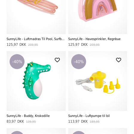
SunnyLife - Luftmadras Til Pool, Surfbræt Desert Palms, Powder Pink
SunnyLife - Havesprinkler, Regnbue
125,97
DKK
125,97
DKK
209,95
209,95
-40%
-40%
SunnyLife - Buddy, Krokodille
SunnyLife - Luftpumpe til bil
83,97
DKK
113,97
DKK
139,95
189,95