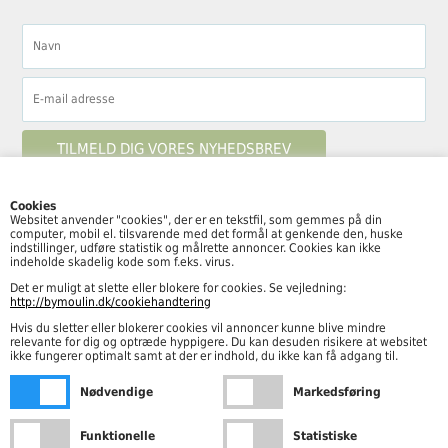
Cookies
Websitet anvender "cookies", der er en tekstfil, som gemmes på din
computer, mobil el. tilsvarende med det formål at genkende den, huske
Følg By Moulin her
indstillinger, udføre statistik og målrette annoncer. Cookies kan ikke
indeholde skadelig kode som f.eks. virus.
Det er muligt at slette eller blokere for cookies. Se vejledning:
http://bymoulin.dk/cookiehandtering
Hvis du sletter eller blokerer cookies vil annoncer kunne blive mindre
Åbningstider
relevante for dig og optræde hyppigere. Du kan desuden risikere at websitet
ikke fungerer optimalt samt at der er indhold, du ikke kan få adgang til.
Mandag – fredag kl. 10.00-18.00
Nødvendige
Markedsføring
Lørdag kl. 10.00-15.00
Funktionelle
Statistiske