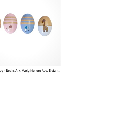
Magni - Rasleæg - Noahs Ark, Vælg Mellem Abe, Elefant, Får og Giraf