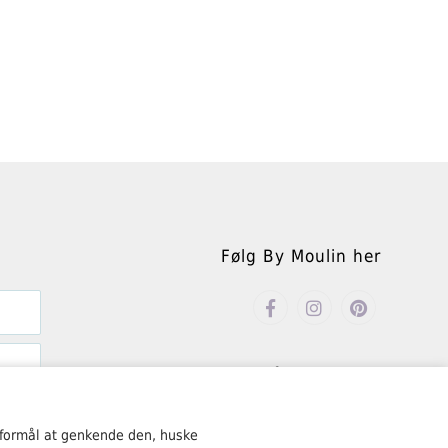
Følg By Moulin her
Åbningstider
Mandag – fredag kl. 10.00-18.00
 formål at genkende den, huske