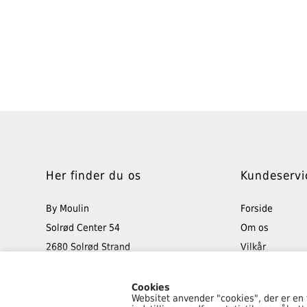
Her finder du os
Kundeservi
By Moulin
Forside
Solrød Center 54
Om os
2680 Solrød Strand
Vilkår
Tlf: 40 48 50 45
Retur
info@bymoulin.dk
Min konto
Cookies
Websitet anvender "cookies", der er en
Kontakt os