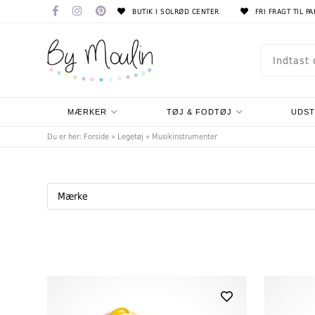
BUTIK I SOLRØD CENTER
FRI FRAGT TIL P
MÆRKER
TØJ & FODTØJ
UDS
Du er her:
Forside
»
Legetøj
»
Musikinstrumenter
Mærke