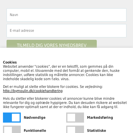
Cookies
Websitet anvender "cookies", der er en tekstfil, som gemmes på din
computer, mobil el. tilsvarende med det formål at genkende den, huske
Følg By Moulin her
indstillinger, udføre statistik og målrette annoncer. Cookies kan ikke
indeholde skadelig kode som f.eks. virus.
Det er muligt at slette eller blokere for cookies. Se vejledning:
http://bymoulin.dk/cookiehandtering
Hvis du sletter eller blokerer cookies vil annoncer kunne blive mindre
Åbningstider
relevante for dig og optræde hyppigere. Du kan desuden risikere at websitet
ikke fungerer optimalt samt at der er indhold, du ikke kan få adgang til.
Mandag – fredag kl. 10.00-18.00
Nødvendige
Markedsføring
Lørdag kl. 10.00-15.00
Funktionelle
Statistiske