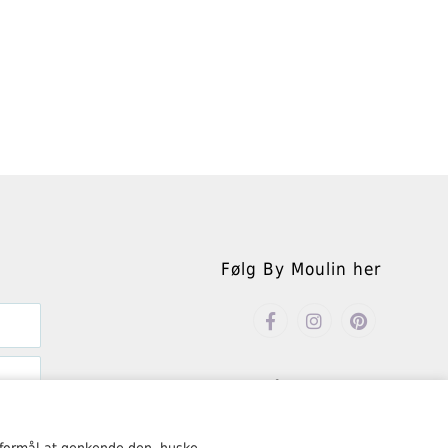
Følg By Moulin her
Åbningstider
Mandag – fredag kl. 10.00-18.00