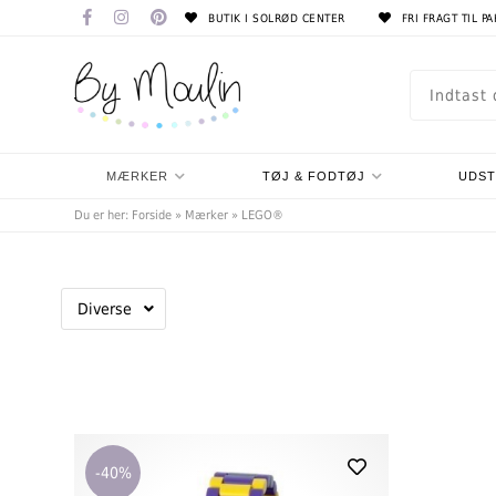
BUTIK I SOLRØD CENTER
FRI FRAGT TIL P
MÆRKER
TØJ & FODTØJ
UDS
Du er her:
Forside
»
Mærker
»
LEGO®
Diverse
-40%