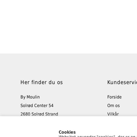
Her finder du os
Kundeservi
By Moulin
Forside
Solrød Center 54
Om os
2680 Solrød Strand
Vilkår
Tlf: 40 48 50 45
Retur
info@bymoulin.dk
Min konto
Cookies