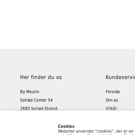
Her finder du os
Kundeservi
By Moulin
Forside
Solrød Center 54
Om os
2680 Solrød Strand
Vilkår
Tlf: 40 48 50 45
Retur
info@bymoulin.dk
Min konto
Cookies
Websitet anvender "cookies", der er en
Kontakt os