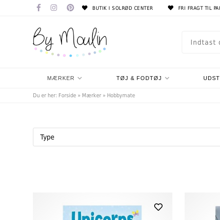
BUTIK I SOLRØD CENTER
FRI FRAGT TIL P
MÆRKER
TØJ & FODTØJ
UDS
Du er her:
Forside
»
Mærker
»
Hobbymate
Type