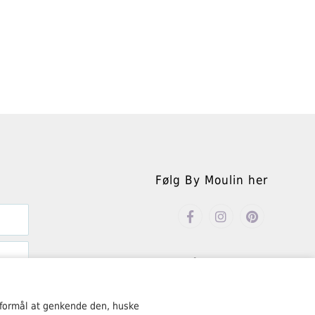
Følg By Moulin her
Åbningstider
Mandag – fredag kl. 10.00-18.00
 formål at genkende den, huske