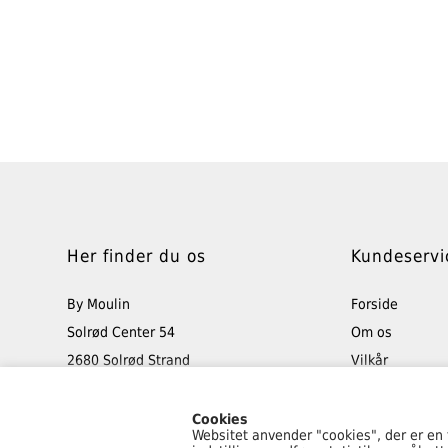
Her finder du os
Kundeservi
By Moulin
Forside
Solrød Center 54
Om os
2680 Solrød Strand
Vilkår
Tlf: 40 48 50 45
Retur
info@bymoulin.dk
Min konto
Cookies
Websitet anvender "cookies", der er en
Kontakt os