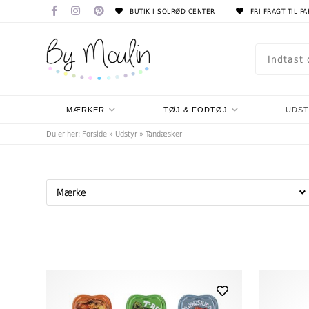
BUTIK I SOLRØD CENTER
FRI FRAGT TIL P
MÆRKER
TØJ & FODTØJ
UDS
Du er her:
Forside
»
Udstyr
»
Tandæsker
Mærke