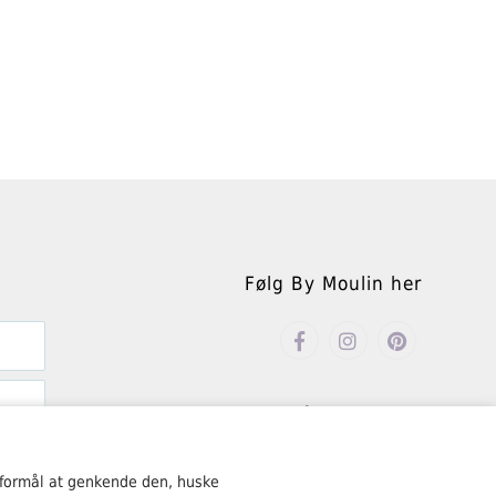
Følg By Moulin her
Åbningstider
Mandag – fredag kl. 10.00-18.00
 formål at genkende den, huske