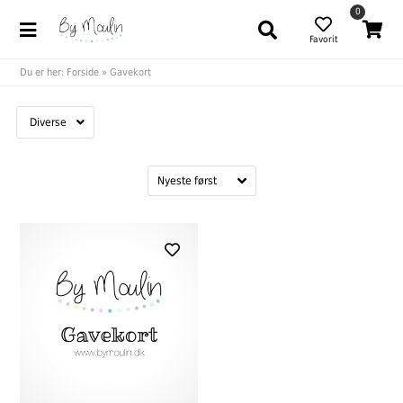
0
Favorit
Du er her:
Forside
»
Gavekort
Diverse