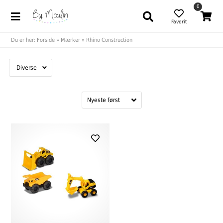
0
Favorit
Du er her:
Forside
»
Mærker
»
Rhino Construction
Diverse