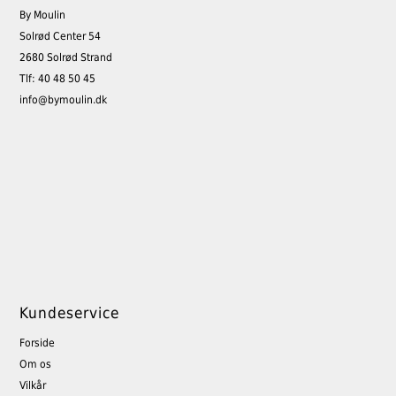
By Moulin
Solrød Center 54
2680 Solrød Strand
Tlf: 40 48 50 45
info@bymoulin.dk
Kundeservice
Forside
Om os
Vilkår