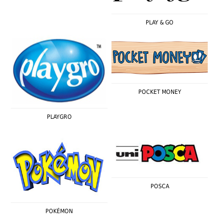
PLAY & GO
POCKET MONEY
PLAYGRO
POSCA
POKÉMON