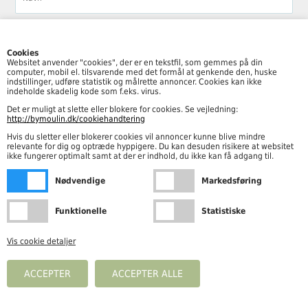
Cookies
Websitet anvender "cookies", der er en tekstfil, som gemmes på din
computer, mobil el. tilsvarende med det formål at genkende den, huske
indstillinger, udføre statistik og målrette annoncer. Cookies kan ikke
indeholde skadelig kode som f.eks. virus.
Det er muligt at slette eller blokere for cookies. Se vejledning:
http://bymoulin.dk/cookiehandtering
Følg By Moulin her
Hvis du sletter eller blokerer cookies vil annoncer kunne blive mindre
relevante for dig og optræde hyppigere. Du kan desuden risikere at websitet
ikke fungerer optimalt samt at der er indhold, du ikke kan få adgang til.
Nødvendige
Markedsføring
Åbningstider
Funktionelle
Statistiske
Mandag – fredag kl. 10.00-18.00
Lørdag kl. 10.00-15.00
Vis cookie detaljer