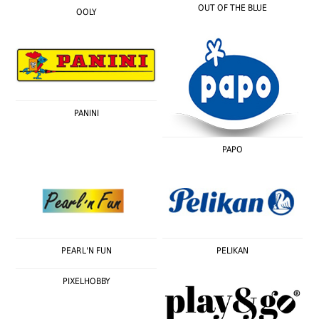
OUT OF THE BLUE
OOLY
PANINI
PAPO
PEARL'N FUN
PELIKAN
PIXELHOBBY