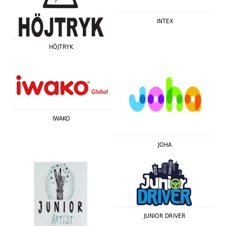
INTEX
HÖJTRYK
IWAKO
JOHA
JUNIOR DRIVER