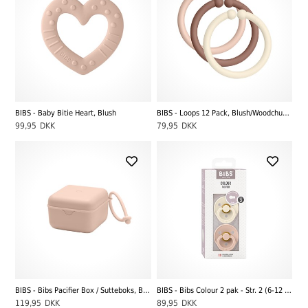
BIBS - Baby Bitie Heart, Blush
BIBS - Loops 12 Pack, Blush/Woodchuck/Ivory
99,95
DKK
79,95
DKK
BIBS - Bibs Pacifier Box / Sutteboks, Blush
BIBS - Bibs Colour 2 pak - Str. 2 (6-12 MDR), Ivory/Blush
119,95
DKK
89,95
DKK