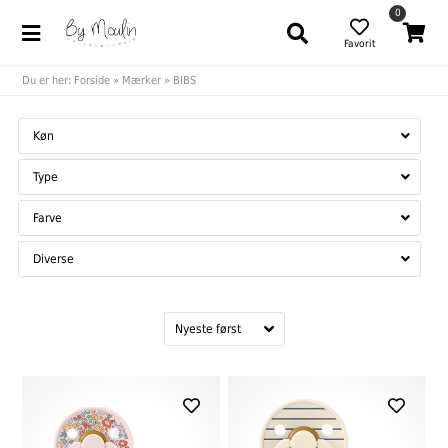
0
Favorit
Du er her:
Forside
»
Mærker
»
BIBS
Køn
Type
Farve
Diverse