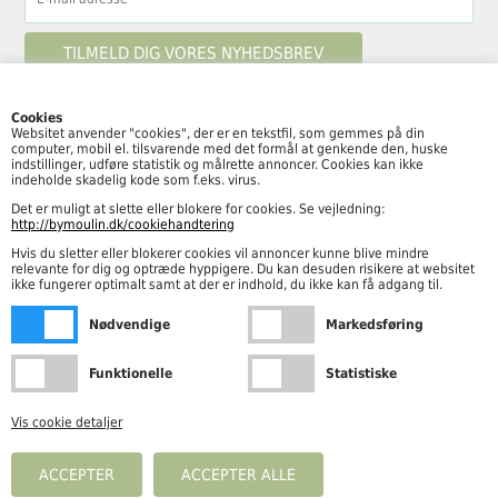
Cookies
Websitet anvender "cookies", der er en tekstfil, som gemmes på din
computer, mobil el. tilsvarende med det formål at genkende den, huske
Følg By Moulin her
indstillinger, udføre statistik og målrette annoncer. Cookies kan ikke
indeholde skadelig kode som f.eks. virus.
Det er muligt at slette eller blokere for cookies. Se vejledning:
http://bymoulin.dk/cookiehandtering
Hvis du sletter eller blokerer cookies vil annoncer kunne blive mindre
Åbningstider
relevante for dig og optræde hyppigere. Du kan desuden risikere at websitet
ikke fungerer optimalt samt at der er indhold, du ikke kan få adgang til.
Mandag – fredag kl. 10.00-18.00
Nødvendige
Markedsføring
Lørdag kl. 10.00-15.00
Funktionelle
Statistiske
Vis cookie detaljer