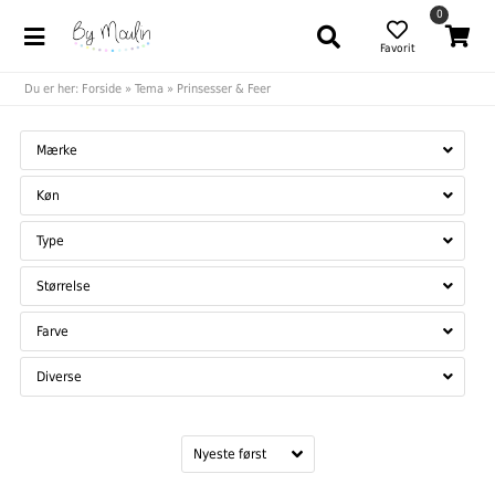
0
Favorit
Du er her:
Forside
»
Tema
»
Prinsesser & Feer
Mærke
Køn
Type
Størrelse
Farve
Diverse