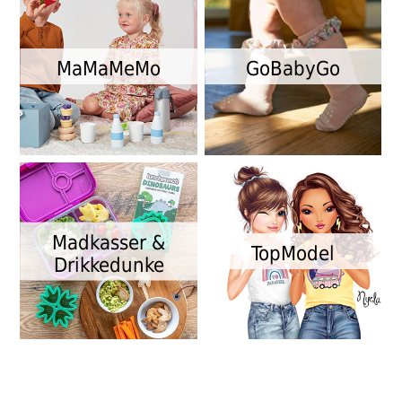
MaMaMeMo
GoBabyGo
Madkasser &
TopModel
Drikkedunke