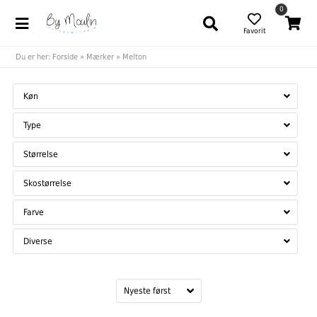
0
Favorit
Du er her:
Forside
»
Mærker
»
Melton
Køn
Type
Størrelse
Skostørrelse
Farve
Diverse