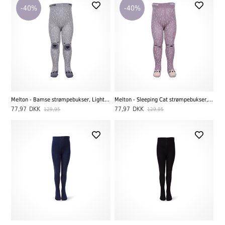
-40%
-40%
Melton - Bamse strømpebukser, Light Grey Melange
Melton - Sleeping Cat strømpebukser, Lys Lilla
77,97
DKK
77,97
DKK
129,95
129,95