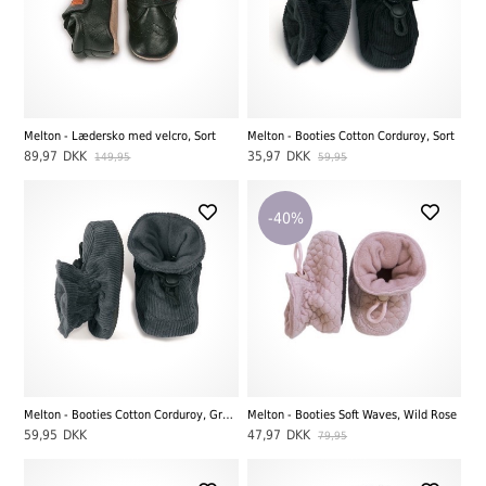
Melton - Lædersko med velcro, Sort
Melton - Booties Cotton Corduroy, Sort
89,97
DKK
35,97
DKK
149,95
59,95
-40%
Melton - Booties Cotton Corduroy, Graphite Grey
Melton - Booties Soft Waves, Wild Rose
59,95
DKK
47,97
DKK
79,95