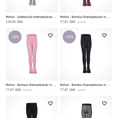
Melton - Uld/bomuld strømpebukser, Light grey melange
Melton - Bambus Strømpebukser m. Glimmer, Fig
159,95
DKK
77,97
DKK
129,95
-40%
-40%
Melton - Bambus Strømpebukser m. Glimmer, Dusty Rose
Melton - Bambus Strømpebukser m. Glimmer, Black
77,97
DKK
77,97
DKK
129,95
129,95