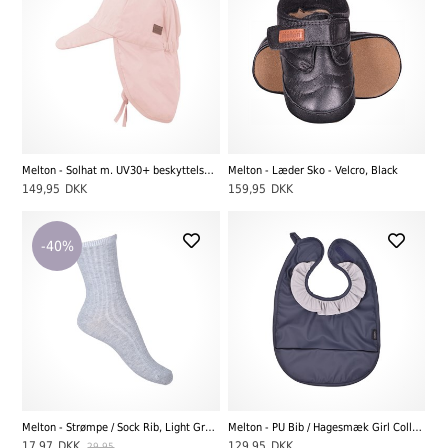
Melton - Solhat m. UV30+ beskyttelse, rosa
Melton - Læder Sko - Velcro, Black
149,95
DKK
159,95
DKK
-40%
Melton - Strømpe / Sock Rib, Light Grey elange
Melton - PU Bib / Hagesmæk Girl Collar, Marine
17,97
DKK
129,95
DKK
29,95