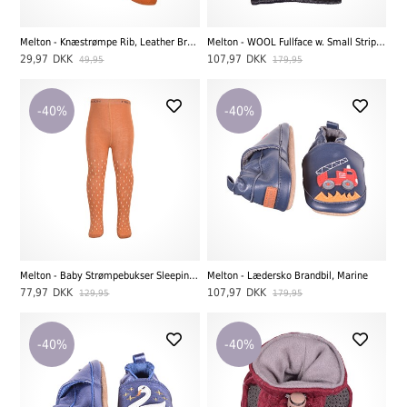
Melton - Knæstrømpe Rib, Leather Brown
Melton - WOOL Fullface w. Small Stripes, Marine
29,97
DKK
107,97
DKK
49,95
179,95
-40%
-40%
Melton - Baby Strømpebukser Sleeping Fox, Leather Brown
Melton - Lædersko Brandbil, Marine
77,97
DKK
107,97
DKK
129,95
179,95
-40%
-40%