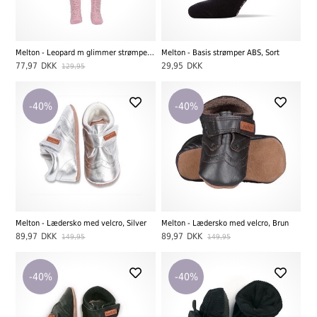
Melton - Leopard m glimmer strømpebukser, wild rose
Melton - Basis strømper ABS, Sort
77,97
DKK
29,95
DKK
129,95
-40%
-40%
Melton - Lædersko med velcro, Silver
Melton - Lædersko med velcro, Brun
89,97
DKK
89,97
DKK
149,95
149,95
-40%
-40%