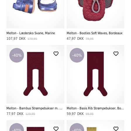
Melton - Lædersko Svane, Marine
Melton - Booties Soft Waves, Bordeaux
107,97
DKK
47,97
DKK
179,95
79,95
-40%
-40%
Melton - Bambus Strømpebukser m. Glimmer, Bordeaux
Melton - Basis Rib Strømpebukser, Bordeaux
77,97
DKK
59,97
DKK
129,95
99,95
-40%
-40%