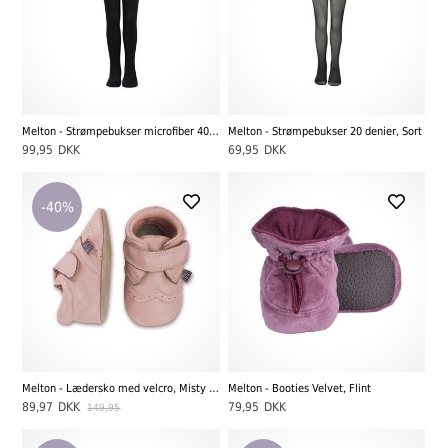
Melton - Strømpebukser microfiber 40 den. m. lurex, Sort
Melton - Strømpebukser 20 denier, Sort
99,95
DKK
69,95
DKK
-40%
Melton - Lædersko med velcro, Misty Rose
Melton - Booties Velvet, Flint
89,97
DKK
79,95
DKK
149,95