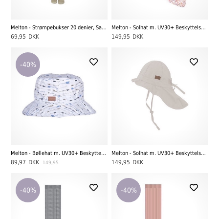
Melton - Strømpebukser 20 denier, Sand
Melton - Solhat m. UV30+ Beskyttelse, Laté
69,95
DKK
149,95
DKK
-40%
Melton - Bøllehat m. UV30+ Beskyttelse, Baby Blue
Melton - Solhat m. UV30+ Beskyttelse, Chateau Grey Melange
89,97
DKK
149,95
DKK
149,95
-40%
-40%