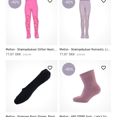
-40%
-40%
Melton - Strømpebukser Glitter Heart, Dusty Pink
Melton - Strømpebukser Romantic, Light Grey Melange
77,97
DKK
77,97
DKK
129,95
129,95
-40%
Melton - Strømper Basic Slipper, Black
Melton - ABS TERRY Sock - Lets's Go, Wild Rose