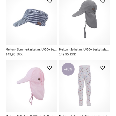
Melton - Sommerkasket m. UV30+ beskyttelse, blå/hvid stribet
Melton - Solhat m. UV30+ beskyttelse, light grey
149,95
DKK
149,95
DKK
-40%