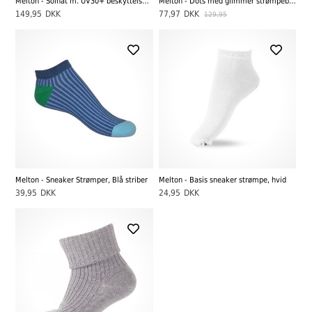
Melton - Solhat m. UV30+ beskyttelse, baby pink
Melton - Dots med glimmer strømpebukser, dusty rose
149,95
DKK
77,97
DKK
129,95
Melton - Sneaker Strømper, Blå striber
Melton - Basis sneaker strømpe, hvid
39,95
DKK
24,95
DKK