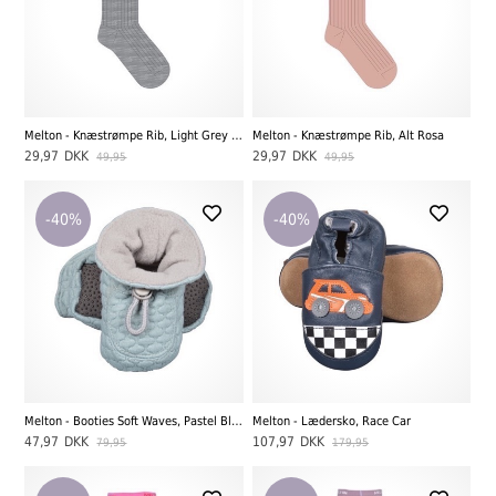
Melton - Knæstrømpe Rib, Light Grey Melange
Melton - Knæstrømpe Rib, Alt Rosa
29,97
DKK
29,97
DKK
49,95
49,95
-40%
-40%
Melton - Booties Soft Waves, Pastel Blue
Melton - Lædersko, Race Car
47,97
DKK
107,97
DKK
79,95
179,95