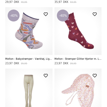
29,97
DKK
35,97
DKK
49,95
59,95
-40%
-40%
Melton - Babystrømper - Værktøj, Light Grey Melange
Melton - Strømper Glitter Hjerter m. Lurex, Bordeaux
23,97
DKK
23,97
DKK
39,95
39,95