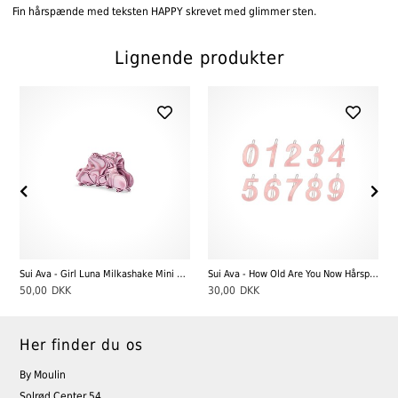
Fin hårspænde med teksten HAPPY skrevet med glimmer sten.
Lignende produkter
/ Pink
Sui Ava - Girl Luna Milkashake Mini Hårklemme, Lilla
Sui Ava - How Old Are You Now Hårspænde - Rose - 6
50,00
DKK
30,00
DKK
Her finder du os
By Moulin
Solrød Center 54