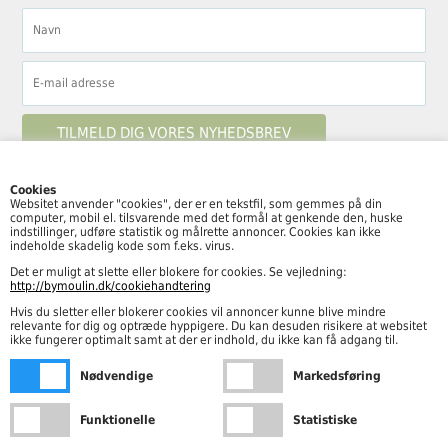
Cookies
Websitet anvender "cookies", der er en tekstfil, som gemmes på din
computer, mobil el. tilsvarende med det formål at genkende den, huske
Følg By Moulin her
indstillinger, udføre statistik og målrette annoncer. Cookies kan ikke
indeholde skadelig kode som f.eks. virus.
Det er muligt at slette eller blokere for cookies. Se vejledning:
http://bymoulin.dk/cookiehandtering
Hvis du sletter eller blokerer cookies vil annoncer kunne blive mindre
Åbningstider
relevante for dig og optræde hyppigere. Du kan desuden risikere at websitet
ikke fungerer optimalt samt at der er indhold, du ikke kan få adgang til.
Mandag – fredag kl. 10.00-18.00
Nødvendige
Markedsføring
Lørdag kl. 10.00-15.00
Funktionelle
Statistiske