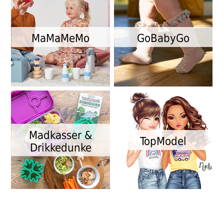
MaMaMeMo
GoBabyGo
Madkasser &
TopModel
Drikkedunke