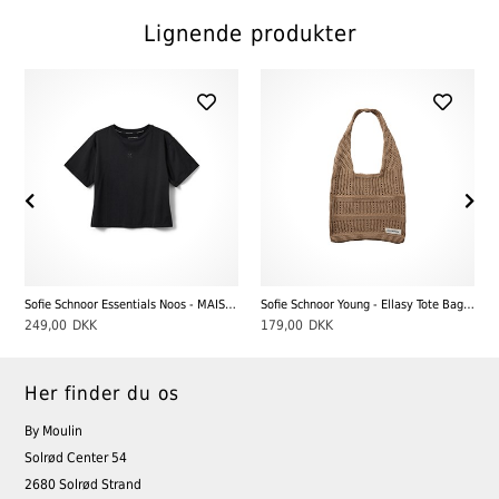
Lignende produkter
ack
Sofie Schnoor Essentials Noos - MAISY T-SHIRT, Black
Sofie Schnoor Young - Ellasy Tote Bag, Warm Sand
249,00
DKK
179,00
DKK
Her finder du os
By Moulin
Solrød Center 54
2680 Solrød Strand