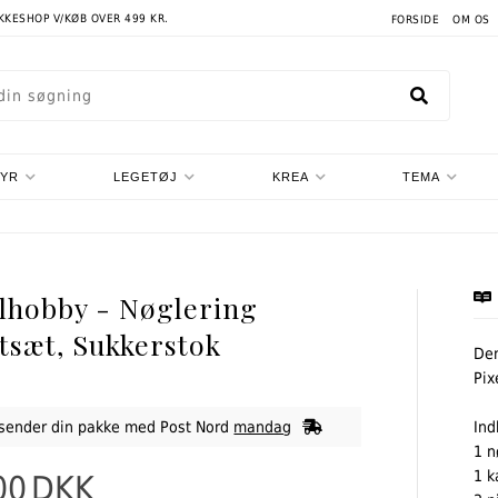
AKKESHOP V/KØB OVER 499 KR.
FORSIDE
OM OS
TYR
LEGETØJ
KREA
TEMA
lhobby - Nøglering
tsæt, Sukkerstok
Den
Pix
 sender din pakke med Post Nord
mandag
Ind
1 n
1 
00
DKK