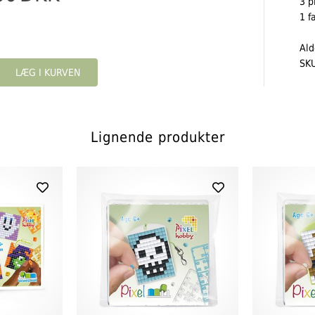
3 p
1 f
Ald
SK
Lignende produkter