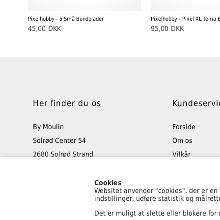
Pixelhobby - 5 Små Bundplader
Pixelhobby - Pixel XL Tema 
45,00
DKK
95,00
DKK
Her finder du os
Kundeservi
By Moulin
Forside
Solrød Center 54
Om os
2680 Solrød Strand
Vilkår
Tlf: 40 48 50 45
Retur
info@bymoulin.dk
Min konto
Cookies
Websitet anvender "cookies", der er en
Kontakt os
indstillinger, udføre statistik og målre
Favorit
Det er muligt at slette eller blokere for