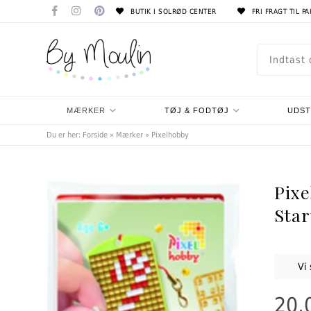
BUTIK I SOLRØD CENTER
FRI FRAGT TIL P
MÆRKER
TØJ & FODTØJ
UDS
Du er her:
Forside
»
Mærker
»
Pixelhobby
Pixe
Star
Vi
20,