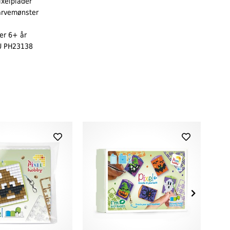
ixelplader
arvemønster
er 6+ år
U PH23138
Pixelho
20,00