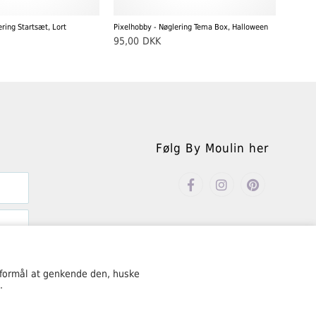
ering Startsæt, Lort
Pixelhobby - Nøglering Tema Box, Halloween
95,00
DKK
Følg By Moulin her
Åbningstider
Mandag – fredag kl. 10.00-18.00
 formål at genkende den, huske
.
Lørdag kl. 10.00-15.00