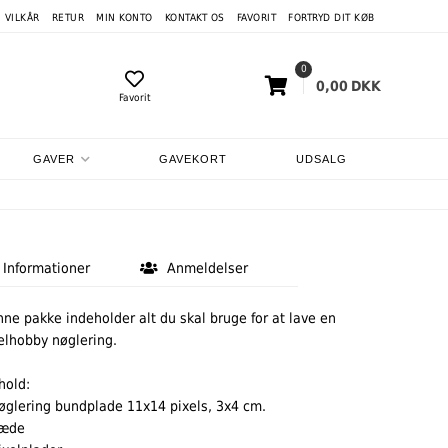
VILKÅR
RETUR
MIN KONTO
KONTAKT OS
FAVORIT
FORTRYD DIT KØB
0
0,00
DKK
Favorit
GAVER
GAVEKORT
UDSALG
Informationer
Anmeldelser
ne pakke indeholder alt du skal bruge for at lave en
elhobby nøglering.
hold:
øglering bundplade 11x14 pixels, 3x4 cm.
kæde