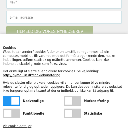
Cookies
Websitet anvender "cookies", der er en tekstfil, som gemmes på din
computer, mobil el. tilsvarende med det formål at genkende den, huske
Følg By Moulin her
indstillinger, udføre statistik og målrette annoncer. Cookies kan ikke
indeholde skadelig kode som f.eks. virus.
Det er muligt at slette eller blokere for cookies. Se vejledning:
http://bymoulin.dk/cookiehandtering
Hvis du sletter eller blokerer cookies vil annoncer kunne blive mindre
Åbningstider
relevante for dig og optræde hyppigere. Du kan desuden risikere at websitet
ikke fungerer optimalt samt at der er indhold, du ikke kan få adgang til.
Mandag – fredag kl. 10.00-18.00
Nødvendige
Markedsføring
Lørdag kl. 10.00-15.00
Funktionelle
Statistiske
Vis cookie detaljer