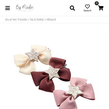
0
Favorit
Du er her:
Forside
»
Tøj & fodtøj
»
Hårpynt