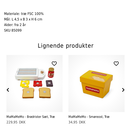
Materiale: træ FSC 100%
Mål: L 4,5 x B 3 x H 6 cm
Alder: fra 2 år
SKU 85099
Lignende produkter
MaMaMeMo - Brødrister Sæt, Træ
MaMaMeMo - Smøreost, Træ
229,95
DKK
34,95
DKK