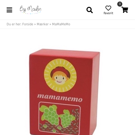
0
Favorit
Du er her:
Forside
»
Mærker
»
MaMaMeMo