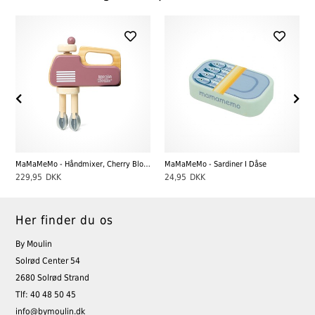
MaMaMeMo - Håndmixer, Cherry Blossom
MaMaMeMo - Sardiner I Dåse
229,95
DKK
24,95
DKK
Her finder du os
By Moulin
Solrød Center 54
2680 Solrød Strand
Tlf: 40 48 50 45
info@bymoulin.dk