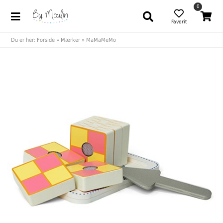
0
Favorit
Du er her:
Forside
»
Mærker
»
MaMaMeMo