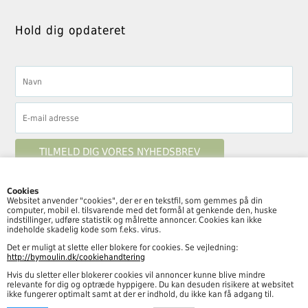
Hold dig opdateret
Cookies
Websitet anvender "cookies", der er en tekstfil, som gemmes på din
computer, mobil el. tilsvarende med det formål at genkende den, huske
Følg By Moulin her
indstillinger, udføre statistik og målrette annoncer. Cookies kan ikke
indeholde skadelig kode som f.eks. virus.
Det er muligt at slette eller blokere for cookies. Se vejledning:
http://bymoulin.dk/cookiehandtering
Hvis du sletter eller blokerer cookies vil annoncer kunne blive mindre
Åbningstider
relevante for dig og optræde hyppigere. Du kan desuden risikere at websitet
ikke fungerer optimalt samt at der er indhold, du ikke kan få adgang til.
Mandag – fredag kl. 10.00-18.00