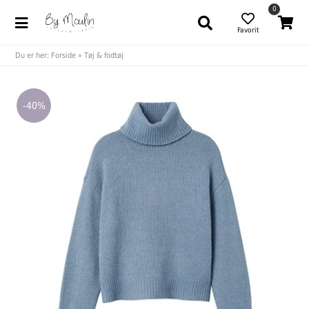
0
Favorit
Du er her:
Forside
»
Tøj & fodtøj
-40%