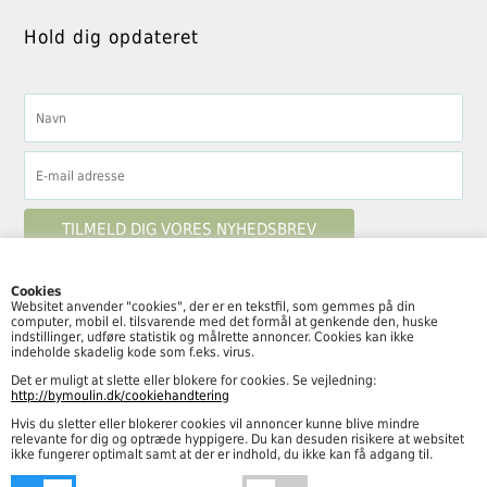
Hold dig opdateret
Cookies
Websitet anvender "cookies", der er en tekstfil, som gemmes på din
computer, mobil el. tilsvarende med det formål at genkende den, huske
Følg By Moulin her
indstillinger, udføre statistik og målrette annoncer. Cookies kan ikke
indeholde skadelig kode som f.eks. virus.
Det er muligt at slette eller blokere for cookies. Se vejledning:
http://bymoulin.dk/cookiehandtering
Hvis du sletter eller blokerer cookies vil annoncer kunne blive mindre
Åbningstider
relevante for dig og optræde hyppigere. Du kan desuden risikere at websitet
ikke fungerer optimalt samt at der er indhold, du ikke kan få adgang til.
Mandag – fredag kl. 10.00-18.00