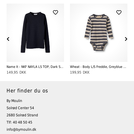
Name It - NKF NAYLA LS TOP, Dark Sapphire/dtm Lurex
Wheat - Body L/S Freddie, Greyblue Stripe
149,95
DKK
199,95
DKK
Her finder du os
By Moulin
Solrød Center 54
2680 Solrød Strand
Tlf: 40 48 50 45
info@bymoulin.dk