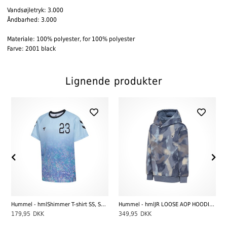
Vandsøjletryk: 3.000
Åndbarhed: 3.000
Materiale: 100% polyester, for 100% polyester
Farve: 2001 black
Lignende produkter
S, Tango Red
Hummel - hmlShimmer T-shirt SS, Skyway/Black
Hummel - hmlJR LOOSE AOP HOODIE BEE, Flint Stone
179,95
DKK
349,95
DKK