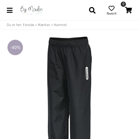
0
Favorit
Du er her:
Forside
»
Mærker
»
Hummel
-40%