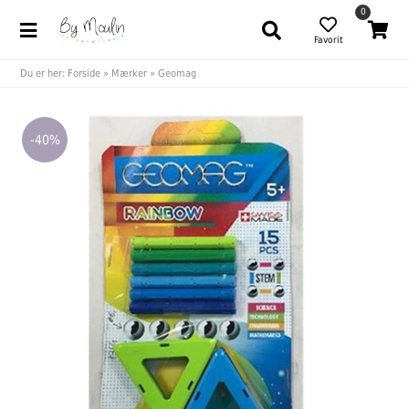
0
Favorit
Du er her:
Forside
»
Mærker
»
Geomag
-40%